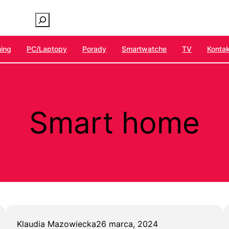
ing
PC/laptopy
Porady
Smartwatche
TV
Kontak
Smart home
Klaudia Mazowiecka
26 marca, 2024