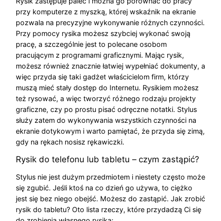
Rysik zastępuje palec i można go porównać do pracy
przy komputerze z myszką, której wskaźnik na ekranie
pozwala na precyzyjne wykonywanie różnych czynności.
Przy pomocy rysika możesz szybciej wykonać swoją
pracę, a szczególnie jest to polecane osobom
pracującym z programami graficznymi. Mając rysik,
możesz również znacznie łatwiej wypełniać dokumenty, a
więc przyda się taki gadżet właścicielom firm, którzy
muszą mieć stały dostęp do Internetu. Rysikiem możesz
też rysować, a więc tworzyć różnego rodzaju projekty
graficzne, czy po prostu pisać odręczne notatki. Stylus
służy zatem do wykonywania wszystkich czynności na
ekranie dotykowym i warto pamiętać, że przyda się zimą,
gdy na rękach nosisz rękawiczki.
Rysik do telefonu lub tabletu – czym zastąpić?
Stylus nie jest dużym przedmiotem i niestety często może
się zgubić. Jeśli ktoś na co dzień go używa, to ciężko
jest się bez niego obejść. Możesz do zastąpić. Jak zrobić
rysik do tabletu? Oto lista rzeczy, które przydadzą Ci się
do zrobienia własnego rysika: