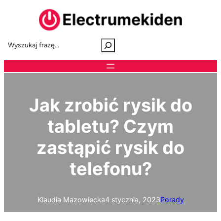
Przejdź
do
treści
S
e
a
r
c
h
Jak zrobić rysik do
tabletu? Czym
zastąpić rysik do
telefonu?
Klaudia Mazowiecka
4 stycznia, 2023
Porady