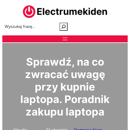
Przejdź
do
treści
S
e
a
r
c
h
Sprawdź, na co
zwracać uwagę
przy kupnie
laptopa. Poradnik
zakupu laptopa
Klaudia
31 stycznia,
Domowe biuro
, 