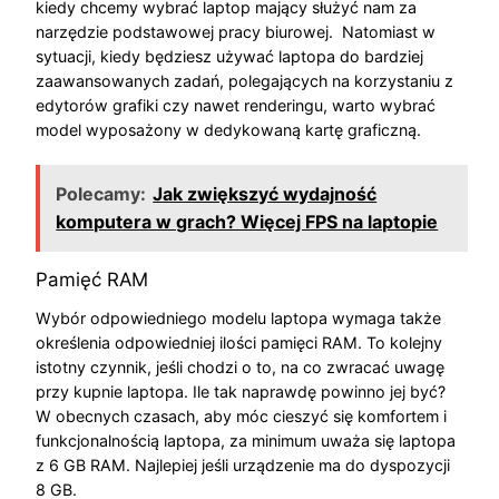
kiedy chcemy wybrać laptop mający służyć nam za
narzędzie podstawowej pracy biurowej. Natomiast w
sytuacji, kiedy będziesz używać laptopa do bardziej
zaawansowanych zadań, polegających na korzystaniu z
edytorów grafiki czy nawet renderingu, warto wybrać
model wyposażony w dedykowaną kartę graficzną.
Polecamy:
Jak zwiększyć wydajność
komputera w grach? Więcej FPS na laptopie
Pamięć RAM
Wybór odpowiedniego modelu laptopa wymaga także
określenia odpowiedniej ilości pamięci RAM. To kolejny
istotny czynnik, jeśli chodzi o to, na co zwracać uwagę
przy kupnie laptopa. Ile tak naprawdę powinno jej być?
W obecnych czasach, aby móc cieszyć się komfortem i
funkcjonalnością laptopa, za minimum uważa się laptopa
z 6 GB RAM. Najlepiej jeśli urządzenie ma do dyspozycji
8 GB.