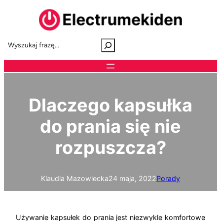
Przejdź
do
treści
S
e
a
r
c
h
Dlaczego kapsułka
do prania się nie
rozpuszcza?
Klaudia Mazowiecka
24 maja, 2022
Porady
Używanie kapsułek do prania jest niezwykle komfortowe