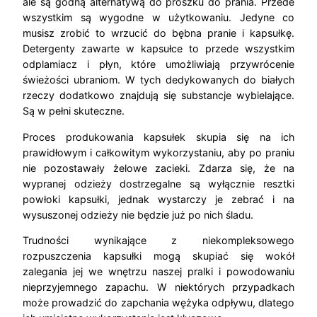
ale są godną alternatywą do proszku do prania. Przede
wszystkim są wygodne w użytkowaniu. Jedyne co
musisz zrobić to wrzucić do bębna pranie i kapsułkę.
Detergenty zawarte w kapsułce to przede wszystkim
odplamiacz i płyn, które umożliwiają przywrócenie
świeżości ubraniom. W tych dedykowanych do białych
rzeczy dodatkowo znajdują się substancje wybielające.
Są w pełni skuteczne.
Proces produkowania kapsułek skupia się na ich
prawidłowym i całkowitym wykorzystaniu, aby po praniu
nie pozostawały żelowe zacieki. Zdarza się, że na
wypranej odzieży dostrzegalne są wyłącznie resztki
powłoki kapsułki, jednak wystarczy je zebrać i na
wysuszonej odzieży nie będzie już po nich śladu.
Trudności wynikające z niekompleksowego
rozpuszczenia kapsułki mogą skupiać się wokół
zalegania jej we wnętrzu naszej pralki i powodowaniu
nieprzyjemnego zapachu. W niektórych przypadkach
może prowadzić do zapchania wężyka odpływu, dlatego