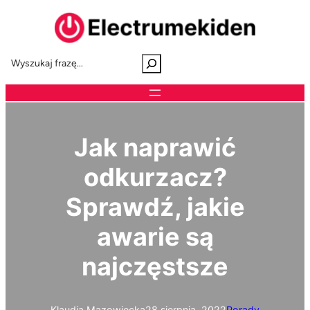
Przejdź
do
treści
S
e
a
r
c
h
Jak naprawić
odkurzacz?
Sprawdź, jakie
awarie są
najczęstsze
Klaudia Mazowiecka
28 sierpnia, 2022
Porady