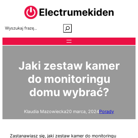
Przejdź
do
treści
S
e
a
r
c
h
Jaki zestaw kamer
do monitoringu
domu wybrać?
Klaudia Mazowiecka
20 marca, 2024
Porady
Zastanawiasz się, jaki zestaw kamer do monitoringu