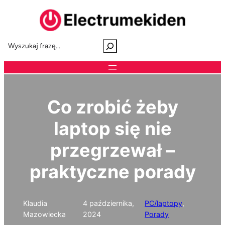
Przejdź
do
treści
S
e
a
r
c
h
Co zrobić żeby
laptop się nie
przegrzewał –
praktyczne porady
Klaudia
4 października,
PC/laptopy
, 
Mazowiecka
2024
Porady